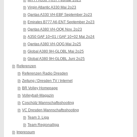
MRTT A330 T-057 Februar 2o23
Virgin Atlantic A330 Mai 2o23
Qantas A330 VH-EBF September 2o23
Emirates B777 A6-ENT September 2o23
Qantas A380 VH-OQK Nov. 2o23
A350 GAF 10+01 / GAF 10+02 Mai 2o24
Qantas A380 VH-OQG Mai 2o25
Global A380 9H-GLOBL Mai 2o25
Global A380 9H-GLOBL Juni 2o25
Referenzen
Referenzen Radio Dresden
Zeitung / Dresden TV / Internet
BR Volley Homepage
Volleyball-Magazin
Coschütz Mannschaftsshooting
VC Dresden Mannschaftsshooting
Team 3. Liga
Team Regionalliga
Impressum