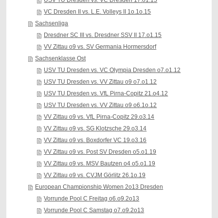
USV TU Dresden vs. VC Dresden 17.o1.15
VC Dresden II vs. L.E. Volleys II 1o.1o.15
Sachsenliga
Dresdner SC III vs. Dresdner SSV II 17.o1.15
VV Zittau o9 vs. SV Germania Hormersdorf
Sachsenklasse Ost
USV TU Dresden vs. VC Olympia Dresden o7.o1.12
USV TU Dresden vs. VV Zittau o9 o7.o1.12
USV TU Dresden vs. VfL Pirna-Copitz 21.o4.12
USV TU Dresden vs. VV Zittau o9 o6.1o.12
VV Zittau o9 vs. VfL Pirna-Copitz 29.o3.14
VV Zittau o9 vs. SG Klotzsche 29.o3.14
VV Zittau o9 vs. Boxdorfer VC 19.o3.16
VV Zittau o9 vs. Post SV Dresden o5.o1.19
VV Zittau o9 vs. MSV Bautzen o4 o5.o1.19
VV Zittau o9 vs. CVJM Görlitz 26.1o.19
European Championship Women 2o13 Dresden
Vorrunde Pool C Freitag o6.o9.2o13
Vorrunde Pool C Samstag o7.o9.2o13