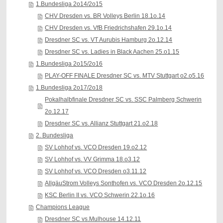
1.Bundesliga 2o14/2o15
CHV Dresden vs. BR Volleys Berlin 18.1o.14
CHV Dresden vs. VfB Friedrichshafen 29.1o.14
Dresdner SC vs. VT Aurubis Hamburg 2o.12.14
Dresdner SC vs. Ladies in Black Aachen 25.o1.15
1.Bundesliga 2o15/2o16
PLAY-OFF FINALE Dresdner SC vs. MTV Stuttgart o2.o5.16
1.Bundesliga 2o17/2o18
Pokalhalbfinale Dresdner SC vs. SSC Palmberg Schwerin
2o.12.17
Dresdner SC vs. Allianz Stuttgart 21.o2.18
2. Bundesliga
SV Lohhof vs. VCO Dresden 19.o2.12
SV Lohhof vs. VV Grimma 18.o3.12
SV Lohhof vs. VCO Dresden o3.11.12
AllgäuStrom Volleys Sonthofen vs. VCO Dresden 2o.12.15
KSC Berlin II vs. VCO Schwerin 22.1o.16
Champions League
Dresdner SC vs.Mulhouse 14.12.11