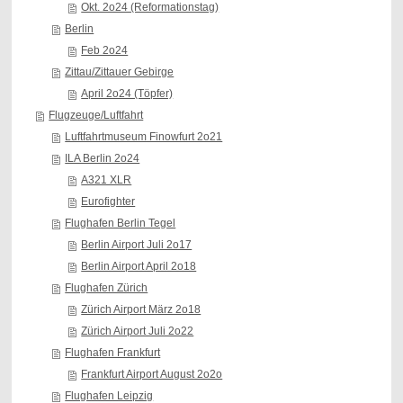
Okt. 2o24 (Reformationstag)
Berlin
Feb 2o24
Zittau/Zittauer Gebirge
April 2o24 (Töpfer)
Flugzeuge/Luftfahrt
Luftfahrtmuseum Finowfurt 2o21
ILA Berlin 2o24
A321 XLR
Eurofighter
Flughafen Berlin Tegel
Berlin Airport Juli 2o17
Berlin Airport April 2o18
Flughafen Zürich
Zürich Airport März 2o18
Zürich Airport Juli 2o22
Flughafen Frankfurt
Frankfurt Airport August 2o2o
Flughafen Leipzig