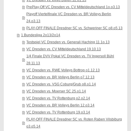
VC Dresden vs. evivo Düren 12.o1.13
PrePlay-Off VC Dresden vs. CV Mitteldeutschland 1o.o3.13
Playoff Viertelfinale VC Dresden vs. BR Volleys Berlin
24.o3.13
PLAY-OFF FINALE Dresdner SC vs. Schweriner SC o8.o5.13
1.Bundesliga 2o13/2o14
Testspiel VC Dresden vs. Generali Haching 11.1o.13
VC Dresden vs. CV Mitteldeutschland 19.10.13
1/4 Finale DVV Pokal VC Dresden vs. TV Ingersoll Bühl
28.11.13
VC Dresden vs. RWE Volleys Bottrop o1.12.13
VC Dresden vs. BR Volleys Berlin o7.12.13
VC Dresden vs. VSG Coburg/Grub o8.o1.14
VC Dresden vs. Moerser SC 25.o1.14
VC Dresden vs. TV Rottenburg o2.o2.14
VC Dresden vs. BR Volleys Berlin 12.o3.14
VC Dresden vs. TV Rottenburg 19.o3.14
PLAY-OFF FINALE Dresdner SC vs. Roten Raben Vilsbiburg
o3.o5.14