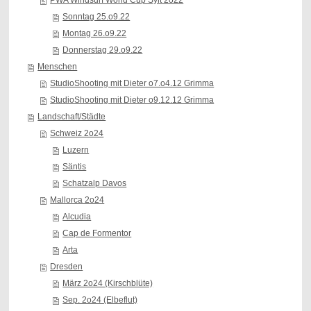
PWA Windsurf World Cup Sylt 2o22
Sonntag 25.o9.22
Montag 26.o9.22
Donnerstag 29.o9.22
Menschen
StudioShooting mit Dieter o7.o4.12 Grimma
StudioShooting mit Dieter o9.12.12 Grimma
Landschaft/Städte
Schweiz 2o24
Luzern
Säntis
Schatzalp Davos
Mallorca 2o24
Alcudia
Cap de Formentor
Arta
Dresden
März 2o24 (Kirschblüte)
Sep. 2o24 (Elbeflut)