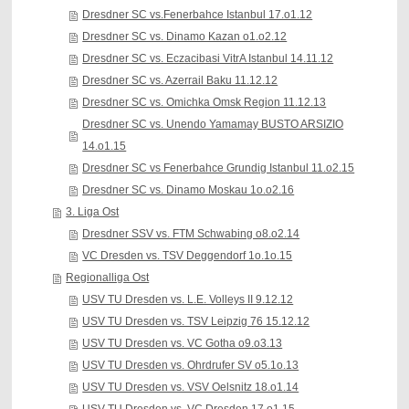
Dresdner SC vs.Fenerbahce Istanbul 17.o1.12
Dresdner SC vs. Dinamo Kazan o1.o2.12
Dresdner SC vs. Eczacibasi VitrA Istanbul 14.11.12
Dresdner SC vs. Azerrail Baku 11.12.12
Dresdner SC vs. Omichka Omsk Region 11.12.13
Dresdner SC vs. Unendo Yamamay BUSTO ARSIZIO
14.o1.15
Dresdner SC vs Fenerbahce Grundig Istanbul 11.o2.15
Dresdner SC vs. Dinamo Moskau 1o.o2.16
3. Liga Ost
Dresdner SSV vs. FTM Schwabing o8.o2.14
VC Dresden vs. TSV Deggendorf 1o.1o.15
Regionalliga Ost
USV TU Dresden vs. L.E. Volleys II 9.12.12
USV TU Dresden vs. TSV Leipzig 76 15.12.12
USV TU Dresden vs. VC Gotha o9.o3.13
USV TU Dresden vs. Ohrdrufer SV o5.1o.13
USV TU Dresden vs. VSV Oelsnitz 18.o1.14