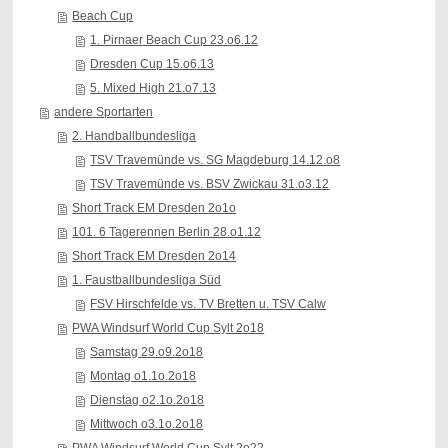
Beach Cup
1. Pirnaer Beach Cup 23.o6.12
Dresden Cup 15.o6.13
5. Mixed High 21.o7.13
andere Sportarten
2. Handballbundesliga
TSV Travemünde vs. SG Magdeburg 14.12.o8
TSV Travemünde vs. BSV Zwickau 31.o3.12
Short Track EM Dresden 2o1o
101. 6 Tagerennen Berlin 28.o1.12
Short Track EM Dresden 2o14
1. Faustballbundesliga Süd
FSV Hirschfelde vs. TV Bretten u. TSV Calw
PWA Windsurf World Cup Sylt 2o18
Samstag 29.o9.2o18
Montag o1.1o.2o18
Dienstag o2.1o.2o18
Mittwoch o3.1o.2o18