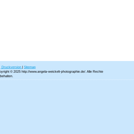
Druckversion
|
Sitemap
yright © 2025 http://www.angela-weickelt-photographie.de/. Alle Rechte
behalten.