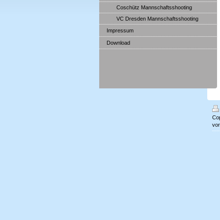
Coschütz Mannschaftsshooting
VC Dresden Mannschaftsshooting
Impressum
Download
Cop
vor