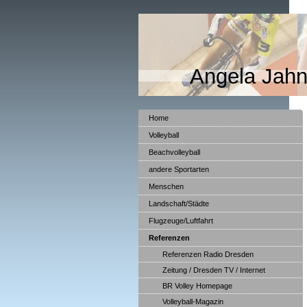
Angela Jahn
Home
Volleyball
Beachvolleyball
andere Sportarten
Menschen
Landschaft/Städte
Flugzeuge/Luftfahrt
Referenzen
Referenzen Radio Dresden
Zeitung / Dresden TV / Internet
BR Volley Homepage
Volleyball-Magazin