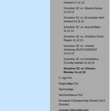
Istanbul 17.o1.12
Dresdner SC vs. Dinamo Kazan
o1.o2.12
Dresdner SC vs. Eczacibasi VitrA
Istanbul 14.11.12
Dresdner SC vs. Azerrail Baku
11.12.12
Dresdner SC vs. Omichka Omsk
Region 11.12.13
Dresdner SC vs. Unendo
Yamamay BUSTO ARSIZIO
14.o1.15
Dresdner SC vs Fenerbahce
Grundig Istanbul 11.o2.15
Dresdner SC vs. Dinamo
Moskau 1o.o2.16
3. Liga Ost
Regionalliga Ost
Sachsenliga
Sachsenklasse Ost
European Championship Women 2o13
Dresden
sonstige Volleyballevents