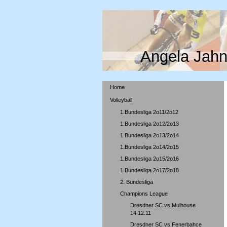
Angela Jahn
Home
Volleyball
1.Bundesliga 2o11/2o12
1.Bundesliga 2o12/2o13
1.Bundesliga 2o13/2o14
1.Bundesliga 2o14/2o15
1.Bundesliga 2o15/2o16
1.Bundesliga 2o17/2o18
2. Bundesliga
Champions League
Dresdner SC vs.Mulhouse
14.12.11
Dresdner SC vs.Fenerbahce