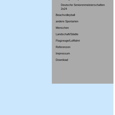
Deutsche Seniorenmeisterschaften
2o24
Beachvolleyball
andere Sportarten
Menschen
Landschaft/Städte
Flugzeuge/Luftfahrt
Referenzen
Impressum
Download