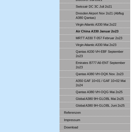
Swissair DC 3C Juli 2o21
Dresden Airport Nov 2o21 (Abflug
A380 Qantas)
Virgin Atlantic A330 Mai 2o22
Air China A330 Januar 2o23
MRTT A330 T-057 Februar 2o23
Virgin Atlantic A330 Mai 2o23
Qantas A330 VH-EBF September
2o23
Emirates B777 A6-ENT September
2o23
Qantas A380 VH-OQK Nov. 2o23
A350 GAF 10+01 / GAF 10+02 Mai
2o24
Qantas A380 VH-OQG Mai 2o25
Global A380 9H-GLOBL Mai 2o25
Global A380 9H-GLOBL Juni 2o25
Referenzen
Impressum
Download