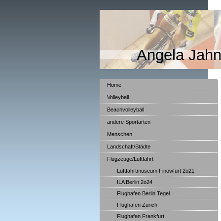
Angela Jahn
Home
Volleyball
Beachvolleyball
andere Sportarten
Menschen
Landschaft/Städte
Flugzeuge/Luftfahrt
Luftfahrtmuseum Finowfurt 2o21
ILA Berlin 2o24
Flughafen Berlin Tegel
Flughafen Zürich
Flughafen Frankfurt